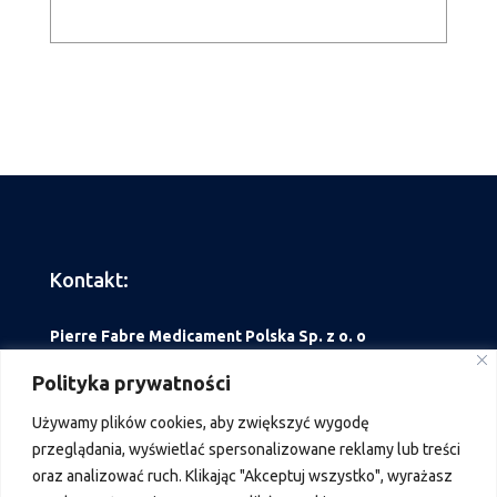
Kontakt:
Pierre Fabre Medicament Polska Sp. z o. o
ul. Belwederska 20/22
Polityka prywatności
00 – 762 Warszawa
Używamy
plików
cookies
,
aby
zwiększyć
wygodę
przeglądania
,
wyświetlać
spersonalizowane
reklamy
lub
treści
tel. +48 22 559 63 00
oraz
analizować
ruch
.
Klikając
"
Akceptuj
wszystko
"
,
wyrażasz
Fax: +48 22 559 63 89