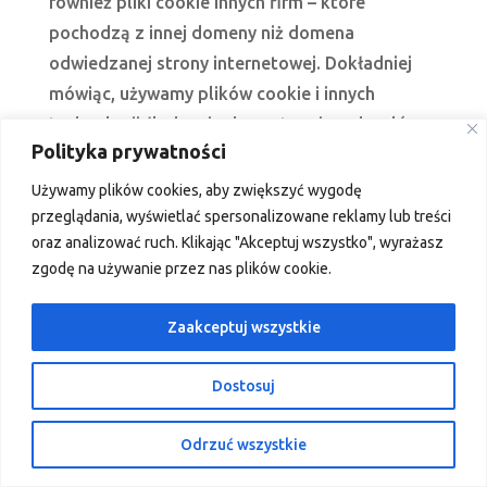
również pliki cookie innych firm – które
pochodzą z innej domeny niż domena
odwiedzanej strony internetowej. Dokładniej
mówiąc, używamy plików cookie i innych
technologii śledzenia do następujących celów:
Ściśle niezbędne pliki cookie
Polityka prywatności
Te pliki cookie są niezbędne dla
Używamy
plików
cookies
,
aby
zwiększyć
wygodę
przeglądania
,
wyświetlać
spersonalizowane
reklamy
lub
treści
funkcjonowania strony internetowej i nie mogą
oraz
analizować
ruch
.
Klikając
"
Akceptuj
wszystko
"
,
wyrażasz
być wyłączone w naszych systemach. Są one
zgodę
na
używanie
przez
nas
plików
cookie
.
zazwyczaj ustawiane tylko w odpowiedzi na
działania podejmowane przez użytkownika,
Zaakceptuj wszystkie
które sprowadzają się do zapytania o usługi,
takie jak ustawienie preferencji prywatności,
Dostosuj
logowanie lub wypełnianie formularzy. Można
ustawić przeglądarkę tak, aby blokowała lub
Odrzuć wszystkie
ostrzegała o tych plikach cookie, ale niektóre