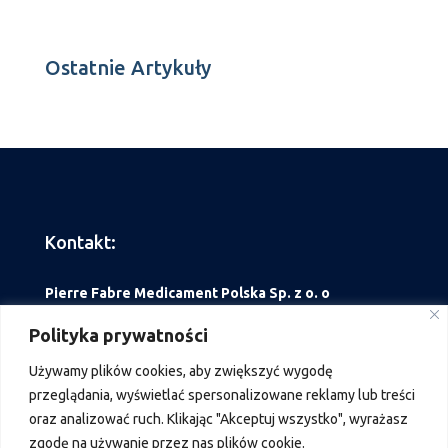
Ostatnie Artykuły
Kontakt:
Pierre Fabre Medicament Polska Sp. z o. o
ul. Belwederska 20/22
Polityka prywatności
00 – 762 Warszawa
Używamy
plików
cookies
,
aby
zwiększyć
wygodę
przeglądania
,
wyświetlać
spersonalizowane
reklamy
lub
treści
tel. +48 22 559 63 00
oraz
analizować
ruch
.
Klikając
"
Akceptuj
wszystko
"
,
wyrażasz
Fax: +48 22 559 63 89
zgodę
na
używanie
przez
nas
plików
cookie
.