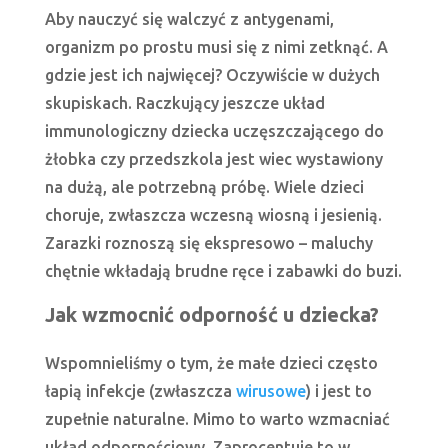
Aby nauczyć się walczyć z antygenami,
organizm po prostu musi się z nimi zetknąć. A
gdzie jest ich najwięcej? Oczywiście w dużych
skupiskach. Raczkujący jeszcze układ
immunologiczny dziecka uczęszczającego do
żłobka czy przedszkola jest wiec wystawiony
na dużą, ale potrzebną próbę. Wiele dzieci
choruje, zwłaszcza wczesną wiosną i jesienią.
Zarazki roznoszą się ekspresowo – maluchy
chętnie wkładają brudne ręce i zabawki do buzi.
Jak wzmocnić odporność u dziecka?
Wspomnieliśmy o tym, że małe dzieci często
łapią infekcje (zwłaszcza
wirusowe
) i jest to
zupełnie naturalne. Mimo to warto wzmacniać
układ odpornościowy. Zaprocentuje to w