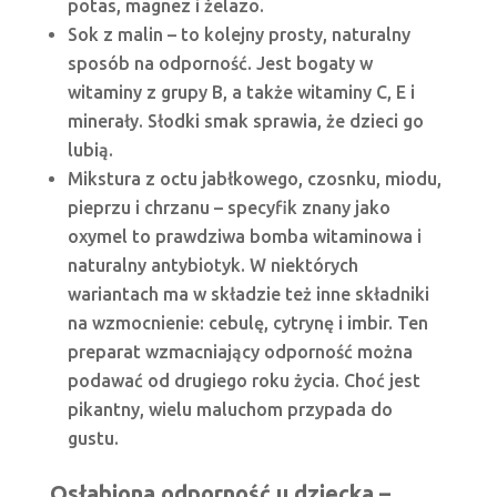
potas, magnez i żelazo.
Sok z malin – to kolejny prosty, naturalny
sposób na odporność. Jest bogaty w
witaminy z grupy B, a także witaminy C, E i
minerały. Słodki smak sprawia, że dzieci go
lubią.
Mikstura z octu jabłkowego, czosnku, miodu,
pieprzu i chrzanu – specyfik znany jako
oxymel to prawdziwa bomba witaminowa i
naturalny antybiotyk. W niektórych
wariantach ma w składzie też inne składniki
na wzmocnienie: cebulę, cytrynę i imbir. Ten
preparat wzmacniający odporność można
podawać od drugiego roku życia. Choć jest
pikantny, wielu maluchom przypada do
gustu.
Osłabiona odporność u dziecka –