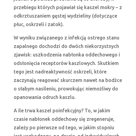
przebiegu których pojawiał się kaszel mokry – z
odkrztuszaniem gęstej wydzieliny (dotyczące
płuc, oskrzeli i zatok).
W wyniku związanego z infekcją ostrego stanu
zapalnego dochodzi do dwóch niekorzystnych
zjawisk: uszkodzenia nabłonka oddechowego i
odsłonięcia receptorów kaszlowych. Skutkiem
tego jest nadreaktywność oskrzeli, które
zaczynają reagować skurczem nawet na bodźce
o słabym nasileniu, prowokując niemożliwy do
opanowania odruch kaszlu.
A ile trwa kaszel poinfekcyjny? To, w jakim
czasie nabłonek oddechowy się zregeneruje,
zależy po pierwsze od tego, w jakim stopniu
jest uszkodzony, po drugie, od indywidualnych