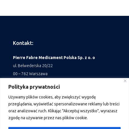
Kontakt:
Pierre Fabre Medicament Polska Sp. z o. o
ul. Belwederska 20/22
00 – 762 Warszawa
Polityka prywatności
tel. +48 22 559 63 00
Używamy
plików
cookies
,
aby
zwiększyć
wygodę
Fax: +48 22 559 63 89
przeglądania
,
wyświetlać
spersonalizowane
reklamy
lub
treści
oraz
analizować
ruch
.
Klikając
"
Akceptuj
wszystko
"
,
wyrażasz
Polityka prywatności
zgodę
na
używanie
przez
nas
plików
cookie
.